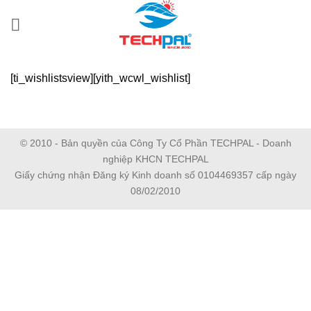
Bỏ
qua
nội
dung
[ti_wishlistsview][yith_wcwl_wishlist]
© 2010 - Bản quyền của Công Ty Cổ Phần TECHPAL - Doanh
nghiệp KHCN TECHPAL
Giấy chứng nhận Đăng ký Kinh doanh số 0104469357 cấp ngày
08/02/2010