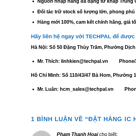
Nguồn nhập hàng đa dạng từ khắp Trung Qu
Đối tác trữ stock số lượng lớn, phong phú t
Hàng mới 100%, cam kết chính hãng, giá tố
Hãy liên hệ ngay với TECHPAL để được n
Hà Nội: Số 50 Đặng Thùy Trâm, Phường Dịch 
Mr. Thích: linhkien@techpal.vn
Phone/Zal
Hồ Chí Minh:
Số 110/43/47 Bà Hom, Phường 13
Mr. Luân: hcm_sales@techpal.vn Phon
1 BÌNH LUẬN VỀ “
ĐẶT HÀNG IC 
Pham Thanh Hoai
cho biết: