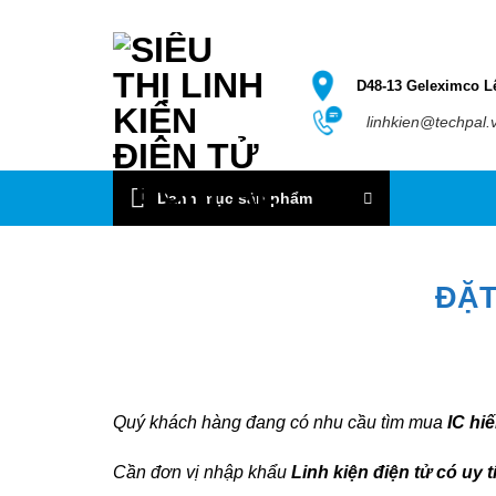
Bỏ
qua
nội
D48-13 Geleximco L
dung
linhkien@techpal.
Danh mục sản phẩm
ĐẶT
Quý khách hàng đang có nhu cầu tìm mua
IC hiế
Cần đơn vị nhập khẩu
Linh kiện điện tử có uy t