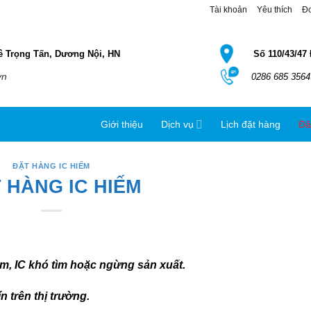
Tài khoản
Yêu thích
Đ
ê Trọng Tấn, Dương Nội, HN
Số 110/43/47
vn
0286 685 3564
Giới thiệu
Dịch vụ
Lịch đặt hàng
Đặ
ĐẶT HÀNG IC HIẾM
 HÀNG IC HIẾM
m, IC khó tìm hoặc ngừng sản xuất.
ín trên thị trường.