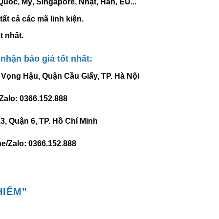
ốc, Mỹ, Singapore, Nhật, Hàn, EU..
.
ất cả các mã linh kiện.
t nhất.
hận báo giá tốt nhất:
Vọng Hậu, Quận Cầu Giấy, TP. Hà Nội
o: 0366.152.888
, Quận 6, TP. Hồ Chí Minh
e/Zalo:
0366.152.888
HIẾM
”