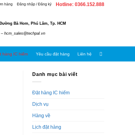
Hotline: 0366.152.888
ơn hàng
Đăng nhập / Đăng ký
 Đường Bà Hom, Phú Lâm, Tp. HCM
 – hcm_sales@techpal.vn
t hàng IC hiếm
Yêu cầu đặt hàng
Liên hệ
Danh mục bài viết
Đặt hàng IC hiếm
Dịch vụ
Hàng về
Lịch đặt hàng