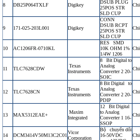
DSUB PLUG
8
DB25P064TXLF
Digikey
Chi
25POS STR
SLD CUP
CONN
DSUB RCPT
9
171-025-203L001
Digikey
Chi
25POS STR
SLD CUP
RES SMD
10
AC1206FR-0710KL
10K OHM 1%
Chi
1/4W 1206
8 Bit Digital to
Texas
Analog
11
TLC7628CDW
Chi
Instruments
Converter 2 20-
SOIC
8 Bit Digital to
Texas
Analog
12
TLC7628CN
Chi
Instruments
Converter 2 20-
PDIP
12 Bit Digital
Maxim
to Analog
13
MAX5312EAE+
Chi
Integrated
Converter 1 16-
SSOP
Bộ chuyển dổi
Vicor
14
DCM3414V50M13C2C01
16-50VDC
Chi
Corporation