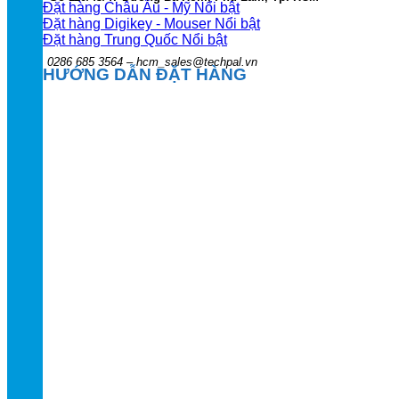
Đặt hàng Châu Âu - Mỹ
Đặt hàng Digikey - Mouser
Đặt hàng Trung Quốc
0286 685 3564 – hcm_sales@techpal.vn
HƯỚNG DẪN ĐẶT HÀNG