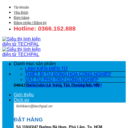
Bỏ
Tài khoản
qua
Yêu thích
nội
Đơn hàng
dung
Đăng nhập / Đăng ký
Hotline: 0366.152.888
Danh mục sản phẩm
LINH KIỆN ĐIỆN TỬ
THIẾT BỊ TỰ ĐỘNG HÓA CÔNG NGHIỆP
VẬT TƯ PHỤ TRỢ CÔNG NGHIỆP
THIẾT BỊ VÀ VẬT TƯ PHÒNG SẠCH
D48-13 Geleximco Lê Trọng Tấn, Dương Nội, HN
Giới thiệu
Dịch vụ
linhkien@techpal.vn
ĐẶT HÀNG
Số 110/43/47 Đường Bà Hom, Phú Lâm, Tp. HCM