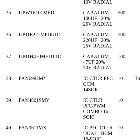
10V RADIAL
35
UPW1E101MED
CAP ALUM
500
100UF 20%
25V RADIAL
36
UPJ1E221MPD6TD
CAP ALUM
500
220UF 20%
25V RADIAL
37
UPJ1H470MED1TD
CAP ALUM
100
47UF 20%
50V RADIAL
38
FAN6982MY
IC CTLR PFC
10
T
CCM
14SOIC
39
FAN4801SMY
IC CTLR
10
PFC/PWM
COMBO 16-
SOIC
40
FAN9611MX
IC PFC CTLR
10
DUAL BCM
16-SOIC