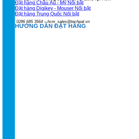
Đặt hàng Châu Âu - Mỹ
Đặt hàng Digikey - Mouser
Đặt hàng Trung Quốc
0286 685 3564 – hcm_sales@techpal.vn
HƯỚNG DẪN ĐẶT HÀNG