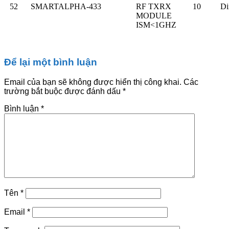
52
SMARTALPHA-433
RF TXRX
10
D
MODULE
ISM<1GHZ
Để lại một bình luận
Email của bạn sẽ không được hiển thị công khai.
Các
trường bắt buộc được đánh dấu
*
Bình luận
*
Tên
*
Email
*