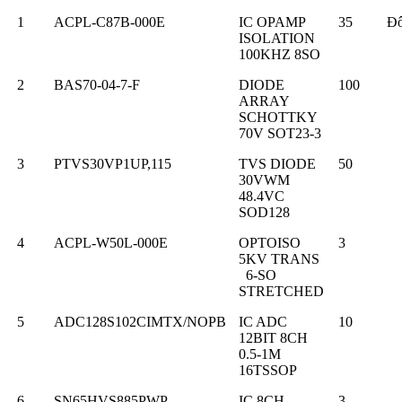
1
ACPL-C87B-000E
IC OPAMP
35
Đ
ISOLATION
100KHZ 8SO
2
BAS70-04-7-F
DIODE
100
ARRAY
SCHOTTKY
70V SOT23-3
3
PTVS30VP1UP,115
TVS DIODE
50
30VWM
48.4VC
SOD128
4
ACPL-W50L-000E
OPTOISO
3
5KV TRANS
6-SO
STRETCHED
5
ADC128S102CIMTX/NOPB
IC ADC
10
12BIT 8CH
0.5-1M
16TSSOP
6
SN65HVS885PWP
IC 8CH
3