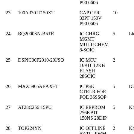
P90 0606
23
100A330JT150XT
CAP CER
10
33PF 150V
P90 0606
24
BQ2000SN-B5TR
IC CHRG
5
Li
MGMT
MULTICHEM
8-SOIC
25
DSPIC30F2010-20I/SO
IC MCU
2
16BIT 12KB
FLASH
28SOIC
26
MAX5965AEAX+T
IC PSE
5
Du
CTRLR FOR
POE 36SSOP
27
AT28C256-15PU
IC EEPROM
5
K
256KBIT
150NS 28DIP
28
TOP224YN
IC OFFLINE
2
K
SWIT PWM