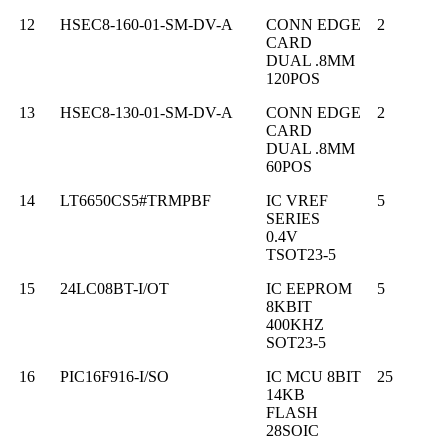
12
HSEC8-160-01-SM-DV-A
CONN EDGE
2
CARD
DUAL .8MM
120POS
13
HSEC8-130-01-SM-DV-A
CONN EDGE
2
CARD
DUAL .8MM
60POS
14
LT6650CS5#TRMPBF
IC VREF
5
SERIES
0.4V
TSOT23-5
15
24LC08BT-I/OT
IC EEPROM
5
8KBIT
400KHZ
SOT23-5
16
PIC16F916-I/SO
IC MCU 8BIT
25
14KB
FLASH
28SOIC