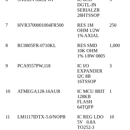
DGTL-IN
SERIALZR
28HTSSOP
7
HVR3700001004FR500
RES 1M
250
OHM 1/2W
1% AXIAL
8
RC0805FR-0710KL
RES SMD
1,000
10K OHM
1% 1/8W 0805
9
PCA9557PW,118
IC I/O
3
EXPANDER
I2C 8B
16TSSOP
10
ATMEGA128-16AUR
IC MCU 8BIT
1
128KB
FLASH
64TQFP
11
LM1117IDTX-5.0/NOPB
IC REG LDO
10
5V 0.8A
TO252-3