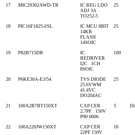
17
MIC29302AWD-TR
IC REG LDO
25
ADJ 3A
TO252-5
18
PIC16F1825-I/SL
IC MCU 8BIT
25
14KB
FLASH
14SOIC
19
P82B715DR
IC
100
REDRIVER
I2C 1CH
8SOIC
20
P6KE30A-E3/54
TVS DIODE
25
25.6VWM
41.4VC
DO204AC
21
100A2R7BT150XT
CAP CER
5
D
2.7PF 150V
P90 0606
22
100A220JW150XT
CAP CER
10
22PF 150V