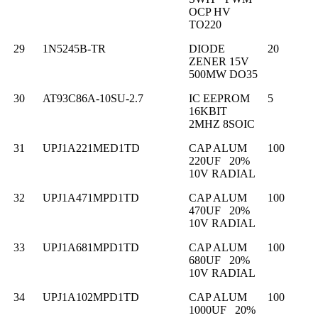
OCP HV
TO220
29
1N5245B-TR
DIODE
20
ZENER 15V
500MW DO35
30
AT93C86A-10SU-2.7
IC EEPROM
5
16KBIT
2MHZ 8SOIC
31
UPJ1A221MED1TD
CAP ALUM
100
220UF 20%
10V RADIAL
32
UPJ1A471MPD1TD
CAP ALUM
100
470UF 20%
10V RADIAL
33
UPJ1A681MPD1TD
CAP ALUM
100
680UF 20%
10V RADIAL
34
UPJ1A102MPD1TD
CAP ALUM
100
1000UF 20%