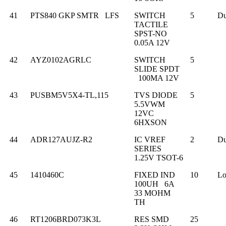
41
PTS840 GKP SMTR LFS
SWITCH
5
Du
TACTILE
SPST-NO
0.05A 12V
42
AYZ0102AGRLC
SWITCH
5
SLIDE SPDT
100MA 12V
43
PUSBM5V5X4-TL,115
TVS DIODE
5
5.5VWM
12VC
6HXSON
44
ADR127AUJZ-R2
IC VREF
2
Du
SERIES
1.25V TSOT-6
45
1410460C
FIXED IND
10
L
100UH 6A
33 MOHM
TH
46
RT1206BRD073K3L
RES SMD
25