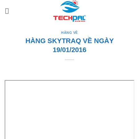
Bỏ
qua
nội
dung
HÀNG VỀ
HÀNG SKYTRAQ VỀ NGÀY
19/01/2016