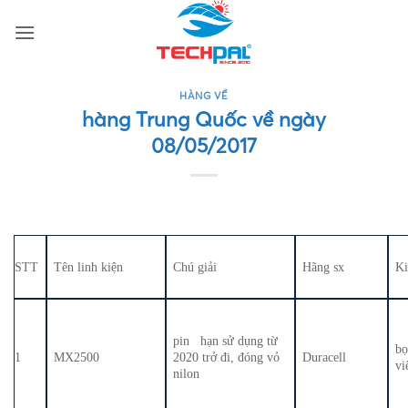
Bỏ
qua
nội
dung
HÀNG VỀ
hàng Trung Quốc về ngày
08/05/2017
STT
Tên linh kiện
Chú giải
Hãng sx
Ki
pin hạn sử dụng từ
b
1
MX2500
2020 trở đi, đóng vỏ
Duracell
vi
nilon