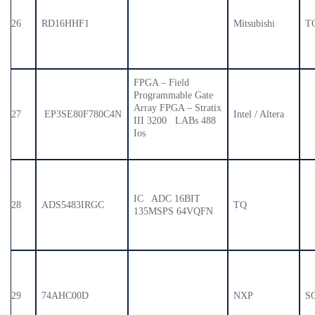
26
RD16HHF1
Mitsubishi
T
FPGA – Field
Programmable Gate
Array FPGA – Stratix
27
EP3SE80F780C4N
Intel / Altera
III 3200 LABs 488
Ios
IC ADC 16BIT
28
ADS5483IRGC
TQ
135MSPS 64VQFN
29
74AHC00D
NXP
S