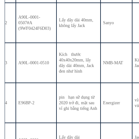
A90L-0001-
Lấy dây dài 40mm,
2
0507#A
Sanyo
không lấy Jack
(9WF0424F6D03)
Kích thước
40x40x20mm, lấy
K
3
A90L-0001-0510
NMB-MAT
dây dài 40mm, Jack
Ja
đen như hình
pin hạn sử dụng từ
v
4
E96BP-2
2020 trở đi, mặt sau
Energizer
vi
vỉ ghi bằng tiếng Anh
Lấy dây dài
J