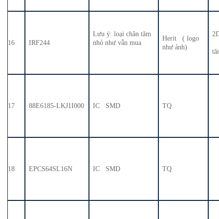
Lưu ý: loại chân tăm
2
Herit ( logo
16
IRF244
nhỏ như vẫn mua
c
như ảnh)
t
17
88E6185-LKJ1I000
IC SMD
TQ
18
EPCS64SL16N
IC SMD
TQ