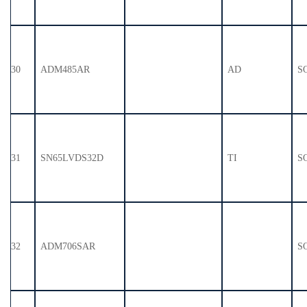
30
ADM485AR
AD
S
31
SN65LVDS32D
TI
S
32
ADM706SAR
S