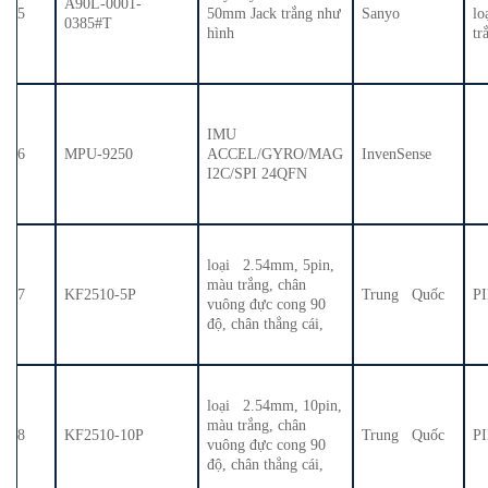
A90L-0001-
5
50mm Jack trắng như
Sanyo
lo
0385#T
hình
tr
IMU
6
MPU-9250
ACCEL/GYRO/MAG
InvenSense
I2C/SPI 24QFN
loại 2.54mm, 5pin,
màu trắng, chân
7
KF2510-5P
Trung Quốc
P
vuông đực cong 90
độ, chân thẳng cái,
loại 2.54mm, 10pin,
màu trắng, chân
8
KF2510-10P
Trung Quốc
P
vuông đực cong 90
độ, chân thẳng cái,