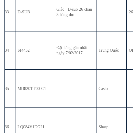
Giắc D-sub 26 chân
33
D-SUB
2
3 hàng đực
Đặt hàng gần nhất
34
SI4432
Trung Quốc
Q
ngày 7/02/2017
35
MD820TT00-C1
Casio
36
LQ084V1DG21
Sharp