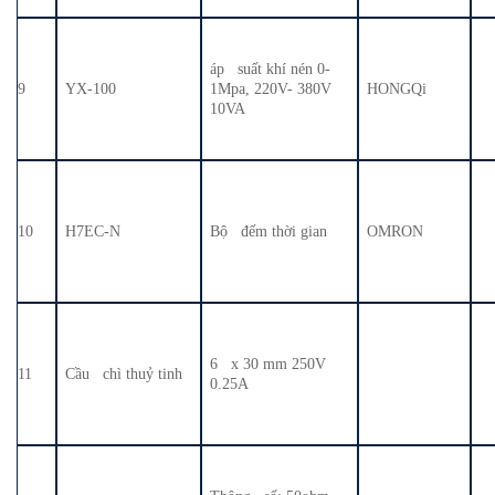
áp suất khí nén 0-
9
YX-100
1Mpa, 220V- 380V
HONGQi
10VA
10
H7EC-N
Bộ đếm thời gian
OMRON
6 x 30 mm 250V
11
Cầu chì thuỷ tinh
0.25A