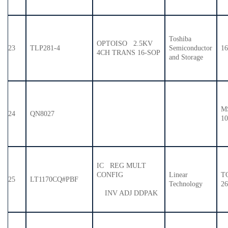
Toshiba
OPTOISO 2.5KV
23
TLP281-4
Semiconductor
1
4CH TRANS 16-SOP
and Storage
M
24
QN8027
1
IC REG MULT
CONFIG
Linear
T
25
LT1170CQ#PBF
Technology
2
INV ADJ DDPAK