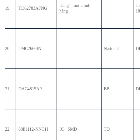
Hàng mới chính
T
19
TD62783AFNG
hãng
1
20
LMC7660IN
National
D
21
DAC4815AP
BB
D
22
88E1112-NNC1I
IC SMD
TQ