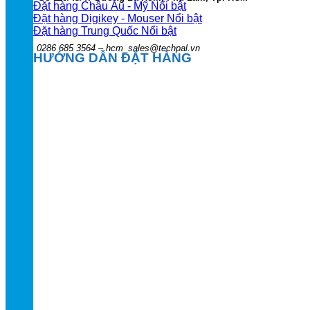
Đặt hàng Châu Âu - Mỹ
Đặt hàng Digikey - Mouser
Đặt hàng Trung Quốc
0286 685 3564 – hcm_sales@techpal.vn
HƯỚNG DẪN ĐẶT HÀNG