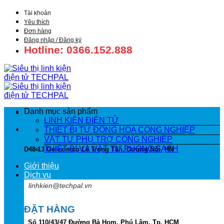
Bỏ
Tài khoản
qua
Yêu thích
nội
Đơn hàng
dung
Đăng nhập / Đăng ký
Hotline: 0366.152.888
Danh mục sản phẩm
LINH KIỆN ĐIỆN TỬ
THIẾT BỊ TỰ ĐỘNG HÓA CÔNG NGHIỆP
VẬT TƯ PHỤ TRỢ CÔNG NGHIỆP
THIẾT BỊ VÀ VẬT TƯ PHÒNG SẠCH
D48-13 Geleximco Lê Trọng Tấn, Dương Nội, HN
Giới thiệu
Dịch vụ
linhkien@techpal.vn
ĐẶT HÀNG
Số 110/43/47 Đường Bà Hom, Phú Lâm, Tp. HCM